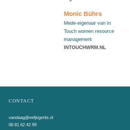
n
I
Monic Bührs
n
T
Mede-eigenaar van In
o
Touch women resource
u
management
c
h
INTOUCHWRM.NL
w
o
m
e
n
r
e
s
CONTACT
o
u
r
vandaag@eefjegerits.nl
c
06 81 62 42 99