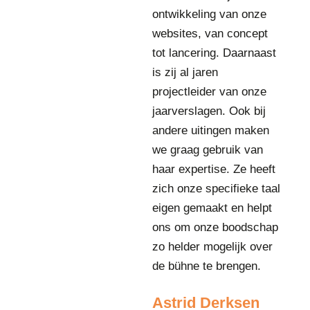
n
ontwikkeling van onze
B
e
websites, van concept
s
tot lancering. Daarnaast
t
is zij al jaren
u
u
projectleider van onze
r
jaarverslagen. Ook bij
s
andere uitingen maken
s
we graag gebruik van
e
c
haar expertise. Ze heeft
r
zich onze specifieke taal
e
eigen gemaakt en helpt
t
ons om onze boodschap
a
r
zo helder mogelijk over
i
de bühne te brengen.
s
b
Astrid Derksen
i