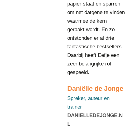
papier staat en sparren
r
e
om net datgene te vinden
k
waarmee de kern
e
geraakt wordt. En zo
r
ontstonden er al drie
,
a
fantastische bestsellers.
u
Daarbij heeft Eefje een
t
zeer belangrijke rol
e
gespeeld.
u
r
e
Daniëlle de Jonge
n
Spreker, auteur en
t
r
trainer
a
DANIELLEDEJONGE.N
i
L
n
e