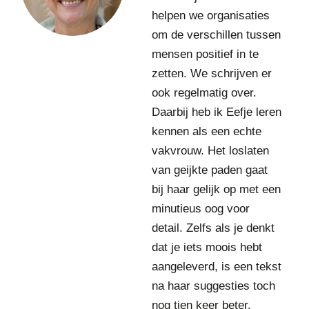
s
B
helpen we organisaties
s
ü
i
om de verschillen tussen
h
o
mensen positief in te
r
n
s
zetten. We schrijven er
a
M
ook regelmatig over.
l
e
s
Daarbij heb ik Eefje leren
d
B
kennen als een echte
e
V
-
vakvrouw. Het loslaten
e
van geijkte paden gaat
i
bij haar gelijk op met een
g
e
minutieus oog voor
n
detail. Zelfs als je denkt
a
dat je iets moois hebt
a
aangeleverd, is een tekst
r
v
na haar suggesties toch
a
nog tien keer beter.