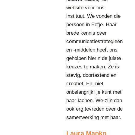
h
website voor ons
i
instituut. We vonden die
e
f
persoon in Eefje. Haar
O
brede kennis over
p
communicatiestrategieën
e
r
en -middelen heeft ons
a
geholpen hierin de juiste
t
keuzes te maken. Ze is
i
stevig, doortastend en
n
g
creatief. En, niet
O
onbelangrijk: je kunt met
f
haar lachen. We zijn dan
f
ook erg tevreden over de
i
c
samenwerking met haar.
e
r
Laura Manko