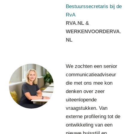
j
Bestuurssecretaris bij de
d
RvA
e
RVA.NL
&
R
v
WERKENVOORDERVA.
A
NL
L
We zochten een senior
a
communicatieadviseur
u
die met ons mee kon
r
a
denken over zeer
M
uiteenlopende
a
vraagstukken. Van
n
externe profilering tot de
k
o
ontwikkeling van een
C
nieuwe huisstijl en