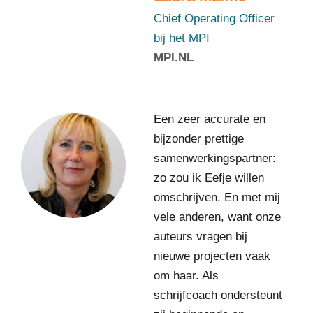
b
i
Chief Operating Officer
j
bij het MPI
h
MPI.NL
e
t
M
P
I
Een zeer accurate en
I
n
bijzonder prettige
a
samenwerkingspartner:
B
o
zo zou ik Eefje willen
e
omschrijven. En met mij
r
vele anderen, want onze
D
auteurs vragen bij
i
r
nieuwe projecten vaak
e
om haar. Als
c
schrijfcoach ondersteunt
t