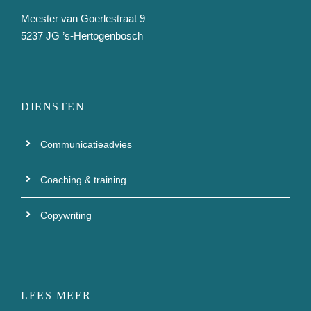
e
m
Meester van Goerlestraat 9
a
5237 JG ’s-Hertogenbosch
n
a
g
e
DIENSTEN
m
e
n
Communicatieadvies
t
Coaching & training
Copywriting
LEES MEER