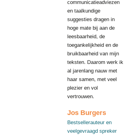
communicatieadviezen
s
en taalkundige
t
s
suggesties dragen in
e
hoge mate bij aan de
l
leesbaarheid, de
l
e
toegankelijkheid en de
r
bruikbaarheid van mijn
a
teksten. Daarom werk ik
u
al jarenlang nauw met
t
e
haar samen, met veel
u
plezier en vol
r
vertrouwen.
e
n
Jos Burgers
v
e
Bestsellerauteur en
e
veelgevraagd spreker
l