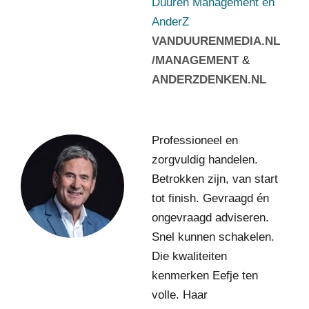
Duuren Management en
m
AnderZ
e
VANDUURENMEDIA.NL
n
t
/MANAGEMENT
&
e
ANDERZDENKEN.NL
n
A
n
d
J
Professioneel en
e
o
zorgvuldig handelen.
r
s
Betrokken zijn, van start
Z
B
u
tot finish. Gevraagd én
r
ongevraagd adviseren.
g
Snel kunnen schakelen.
e
Die kwaliteiten
r
s
kenmerken Eefje ten
B
volle. Haar
e