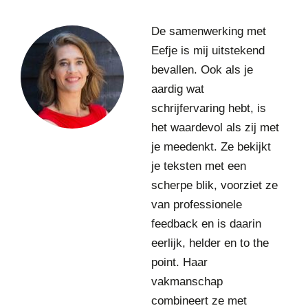
r
F
De samenwerking met
e
Eefje is mij uitstekend
m
bevallen. Ook als je
k
e
aardig wat
H
schrijfervaring hebt, is
o
het waardevol als zij met
g
je meedenkt. Ze bekijkt
e
m
je teksten met een
a
scherpe blik, voorziet ze
D
van professionele
i
feedback en is daarin
r
e
eerlijk, helder en to the
c
point. Haar
t
vakmanschap
e
u
combineert ze met