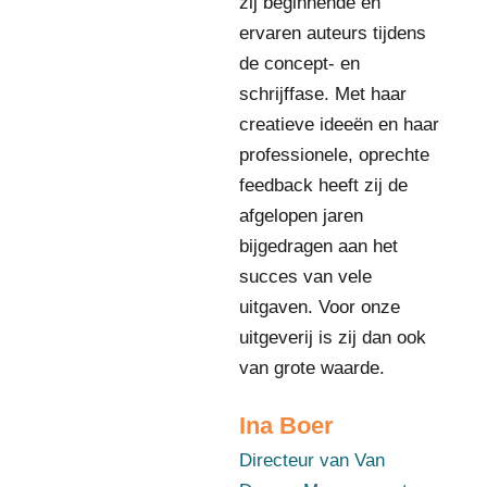
zij beginnende en
e
u
ervaren auteurs tijdens
r
de concept- en
v
schrijffase. Met haar
a
n
creatieve ideeën en haar
V
professionele, oprechte
a
feedback heeft zij de
n
afgelopen jaren
D
u
bijgedragen aan het
u
succes van vele
r
uitgaven. Voor onze
e
uitgeverij is zij dan ook
n
M
van grote waarde.
a
n
Ina Boer
a
g
Directeur van Van
e