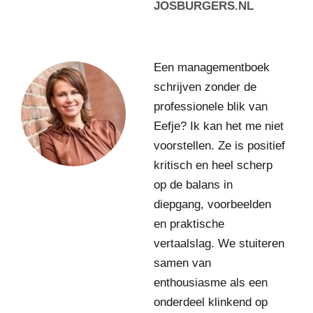
g
JOSBURGERS.NL
e
v
r
D
a
Een managementboek
a
a
schrijven zonder de
n
g
professionele blik van
i
d
ë
Eefje? Ik kan het me niet
s
l
p
voorstellen. Ze is positief
l
r
kritisch en heel scherp
e
e
op de balans in
d
k
e
diepgang, voorbeelden
e
J
r
en praktische
o
vertaalslag. We stuiteren
n
samen van
g
e
enthousiasme als een
S
onderdeel klinkend op
p