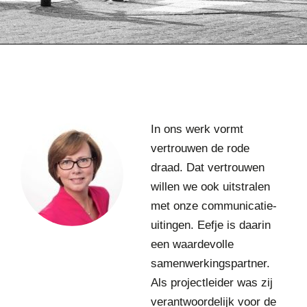
A
In ons werk vormt
s
vertrouwen de rode
t
draad. Dat vertrouwen
r
i
willen we ook uitstralen
d
met onze communicatie-
D
uitingen. Eefje is daarin
e
een waardevolle
r
k
samenwerkingspartner.
s
Als projectleider was zij
e
verantwoordelijk voor de