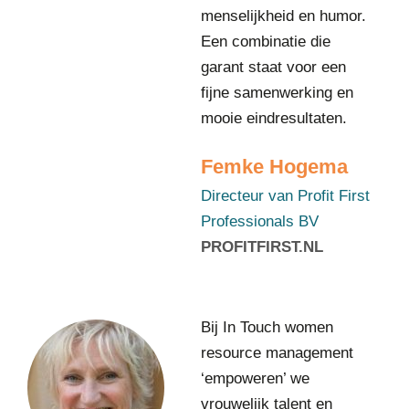
r
menselijkheid en humor.
v
Een combinatie die
a
garant staat voor een
n
P
fijne samenwerking en
r
mooie eindresultaten.
o
f
Femke Hogema
i
t
Directeur van Profit First
F
Professionals BV
i
PROFITFIRST.NL
r
s
t
P
M
Bij In Touch women
r
o
o
resource management
n
f
‘empoweren’ we
i
e
c
vrouwelijk talent en